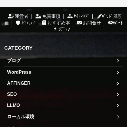
運営者
免責事項
ｻｲﾄﾏｯﾌﾟ
ﾊﾟﾜﾎﾟ風景
画
ｾｷｭﾘﾃｨ
おすすめ本
お問合せ
ﾊﾟｰﾄ
ﾅｰﾒﾃﾞｨｱ
CATEGORY
ブログ
WordPress
AFFINGER
SEO
LLMO
ローカル環境