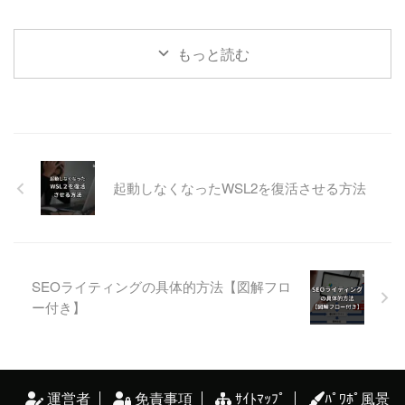
もっと読む
起動しなくなったWSL2を復活させる方法
SEOライティングの具体的方法【図解フロ
ー付き】
運営者
免責事項
ｻｲﾄﾏｯﾌﾟ
ﾊﾟﾜﾎﾟ風景