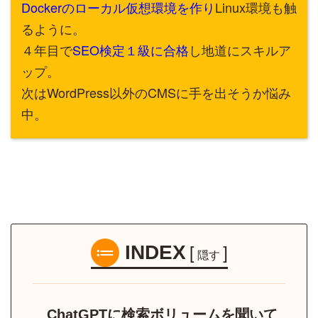
Dockerのローカル仮想環境を作り
Linux環境も触
るように。
４年目で
SEO検定１級に合格
し地道にスキルア
ップ。
次はWordPress以外のCMSに手を出そうか悩み
中。
[
]
INDEX
隠す
ChatGPTに検索ボリュームを聞いて