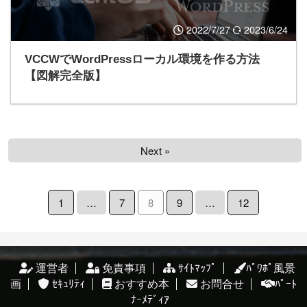
2022/7/27
2023/6/24
VCCWでWordPressローカル環境を作る方法
【図解完全版】
Next »
1
…
7
8
9
…
12
運営者
免責事項
ｻｲﾄﾏｯﾌﾟ
ﾊﾟﾜﾎﾟ風景
画
ｾｷｭﾘﾃｨ
おすすめ本
お問合せ
ﾊﾟｰﾄ
ﾅｰﾒﾃﾞｨｱ