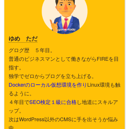
ゆめ ただ
グログ歴 ５年目。
普通のビジネスマンとして働きながらFIREを目
指す。
独学でゼロからブログを立ち上げる。
Dockerのローカル仮想環境を作り
Linux環境も触
るように。
４年目で
SEO検定１級に合格
し地道にスキルア
ップ。
次はWordPress以外のCMSに手を出そうか悩み
中。